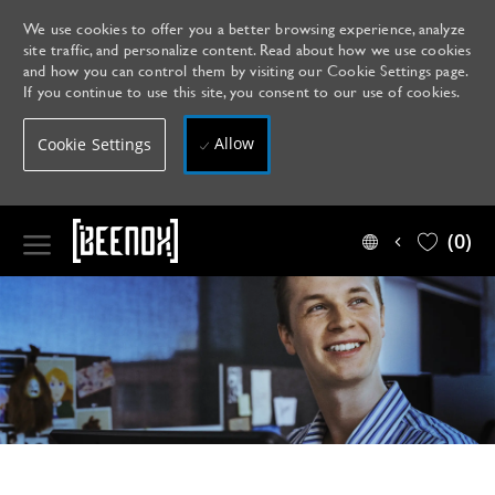
We use cookies to offer you a better browsing experience, analyze
site traffic, and personalize content. Read about how we use cookies
and how you can control them by visiting our Cookie Settings page.
If you continue to use this site, you consent to our use of cookies.
Allow
Cookie Settings
Skip to main content
(0)
Language
French
selected
-